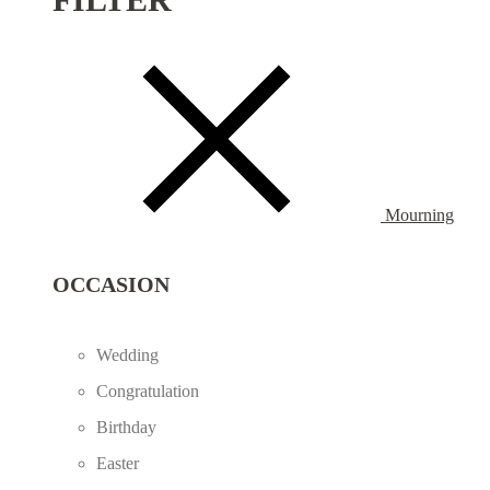
Mourning
OCCASION
Wedding
Congratulation
Birthday
Easter